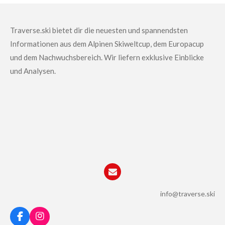
e
e
e
e
i
i
i
i
l
l
l
l
e
e
e
e
Traverse.ski bietet dir die neuesten und spannendsten
n
n
n
n
Informationen aus dem Alpinen Skiweltcup, dem Europacup
und dem Nachwuchsbereich.
Wir liefern exklusive Einblicke
und Analysen.
info@traverse.ski
F
I