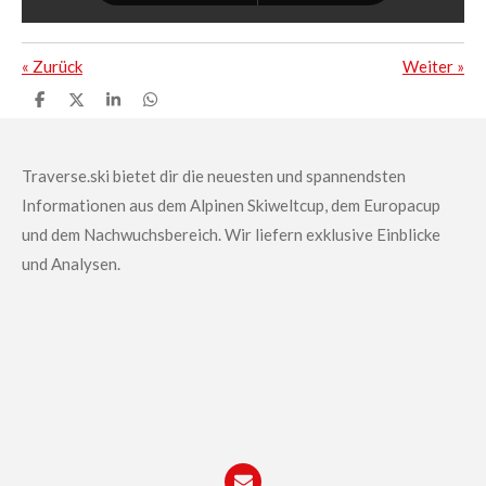
«
Zurück
Weiter
»
T
T
T
T
e
e
e
e
i
i
i
i
l
l
l
l
e
e
e
e
Traverse.ski bietet dir die neuesten und spannendsten
n
n
n
n
Informationen aus dem Alpinen Skiweltcup, dem Europacup
und dem Nachwuchsbereich.
Wir liefern exklusive Einblicke
und Analysen.