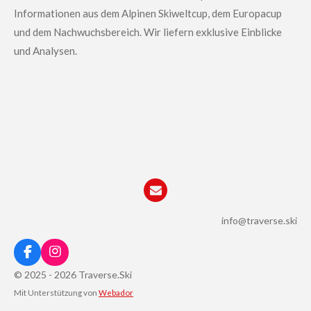
n
n
n
n
Informationen aus dem Alpinen Skiweltcup, dem Europacup
und dem Nachwuchsbereich.
Wir liefern exklusive Einblicke
und Analysen.
info@traverse.ski
F
I
a
n
© 2025 - 2026 Traverse.Ski
c
s
Mit Unterstützung von
Webador
e
t
b
a