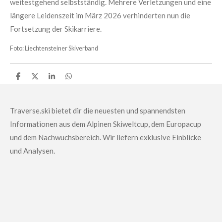
weitestgehend selbstständig. Mehrere Verletzungen und eine
längere Leidenszeit im März 2026 verhinderten nun die
Fortsetzung der Skikarriere.
Foto: Liechtensteiner Skiverband
T
T
T
T
e
e
e
e
i
i
i
i
l
l
l
l
e
e
e
e
Traverse.ski bietet dir die neuesten und spannendsten
n
n
n
n
Informationen aus dem Alpinen Skiweltcup, dem Europacup
und dem Nachwuchsbereich.
Wir liefern exklusive Einblicke
und Analysen.