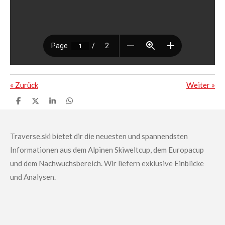
«
Zurück
Weiter
»
T
T
T
T
e
e
e
e
i
i
i
i
l
l
l
l
e
e
e
e
Traverse.ski bietet dir die neuesten und spannendsten
n
n
n
n
Informationen aus dem Alpinen Skiweltcup, dem Europacup
und dem Nachwuchsbereich.
Wir liefern exklusive Einblicke
und Analysen.