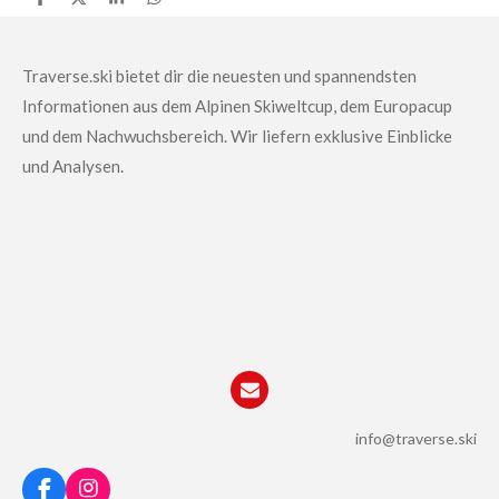
T
T
T
T
e
e
e
e
i
i
i
i
l
l
l
l
e
e
e
e
Traverse.ski bietet dir die neuesten und spannendsten
n
n
n
n
Informationen aus dem Alpinen Skiweltcup, dem Europacup
und dem Nachwuchsbereich.
Wir liefern exklusive Einblicke
und Analysen.
info@traverse.ski
F
I