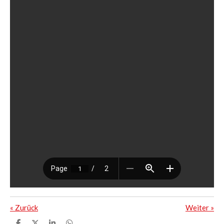
«
Zurück
Weiter
»