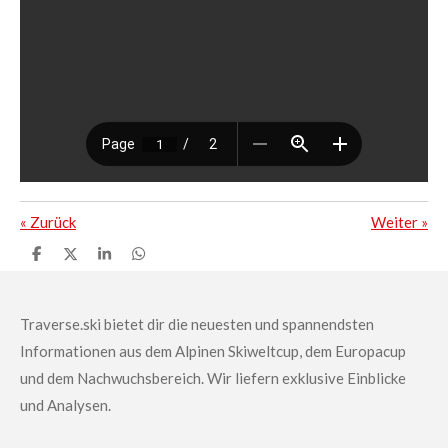
«
Zurück
Weiter
»
T
T
T
T
e
e
e
e
i
i
i
i
l
l
l
l
e
e
e
e
Traverse.ski bietet dir die neuesten und spannendsten
n
n
n
n
Informationen aus dem Alpinen Skiweltcup, dem Europacup
und dem Nachwuchsbereich.
Wir liefern exklusive Einblicke
und Analysen.