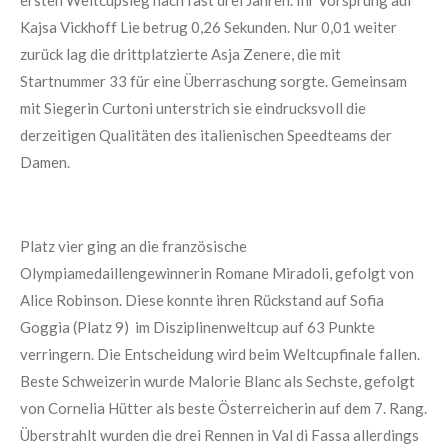
ersten Weltcupsieg nach fast drei Jahren. Ihr Vorsprung auf
Kajsa Vickhoff Lie betrug 0,26 Sekunden. Nur 0,01 weiter
zurück lag die drittplatzierte Asja Zenere, die mit
Startnummer 33 für eine Überraschung sorgte. Gemeinsam
mit Siegerin Curtoni unterstrich sie eindrucksvoll die
derzeitigen Qualitäten des italienischen Speedteams der
Damen.
Platz vier ging an die französische
Olympiamedaillengewinnerin Romane Miradoli, gefolgt von
Alice Robinson. Diese konnte ihren Rückstand auf Sofia
Goggia (Platz 9) im Disziplinenweltcup auf 63 Punkte
verringern. Die Entscheidung wird beim Weltcupfinale fallen.
Beste Schweizerin wurde Malorie Blanc als Sechste, gefolgt
von Cornelia Hütter als beste Österreicherin auf dem 7. Rang.
Überstrahlt wurden die drei Rennen in Val di Fassa allerdings